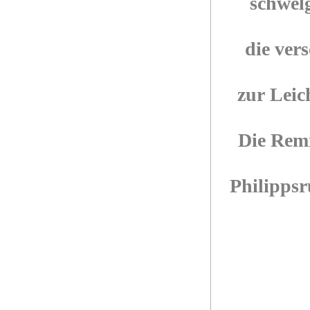
schwel
die ver
zur Leic
Die Remi
Philipp